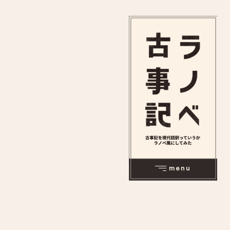
日本神話
天皇記
原文
あらすじ
menu
日本神話