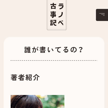
日本神話
天皇記
誰が書いてるの？
原文
あらすじ
著者紹介