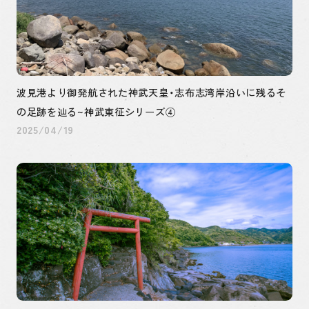
波見港より御発航された神武天皇・志布志湾岸沿いに残るそ
の足跡を辿る~神武東征シリーズ④
2025/04/19