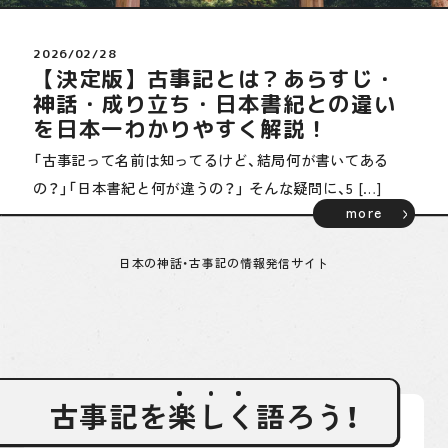
レポート
2022/11/24
皇祖・天照大御神と御杖代の物語～
古事記まめちしき
元伊勢を訪ねて～①
皆さんは日本の神様と言ったらどの神様を思い浮かべる
でしょう？ アマテラス 、スサノオ、ツクヨミ、アメ […]
ゆかりの地紹介
more
つぶやき
日本の神話・古事記の情報発信サイト
そもそも古事記とは
古事記
を
楽し
く
語ろう！