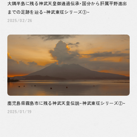
大隅半島に残る神武天皇御通過伝承・国分から肝属平野進出
までの足跡を辿る~神武東征シリーズ③~
2025/02/26
鹿児島県霧島市に残る神武天皇伝説~神武東征シリーズ②~
2025/01/19