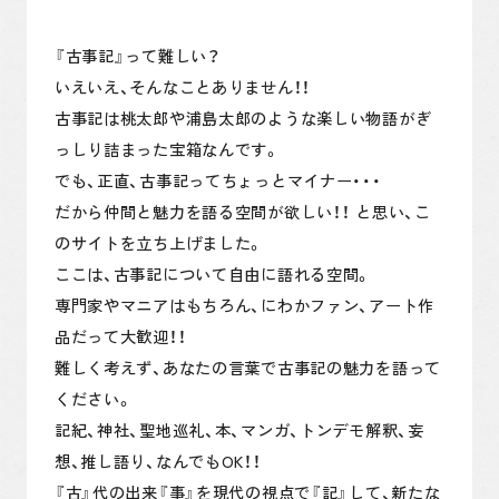
『古事記』って難しい？
いえいえ、そんなことありません！！
古事記は桃太郎や浦島太郎のような楽しい物語がぎ
月間約50万PVを記録！当サイト代表が運営する古事記
っしり詰まった宝箱なんです。
をキャラ萌えしながら楽しめる読み物コンテンツです。
でも、正直、古事記ってちょっとマイナー・・・
だから仲間と魅力を語る空間が欲しい！！ と思い、こ
のサイトを立ち上げました。
ここは、古事記について自由に語れる空間。
専門家やマニアはもちろん、にわかファン、アート作
品だって大歓迎！！
難しく考えず、あなたの言葉で古事記の魅力を語って
ください。
記紀、神社、聖地巡礼、本、マンガ、トンデモ解釈、妄
想、推し語り、なんでもOK！！
『古』代の出来『事』を現代の視点で『記』して、新たな