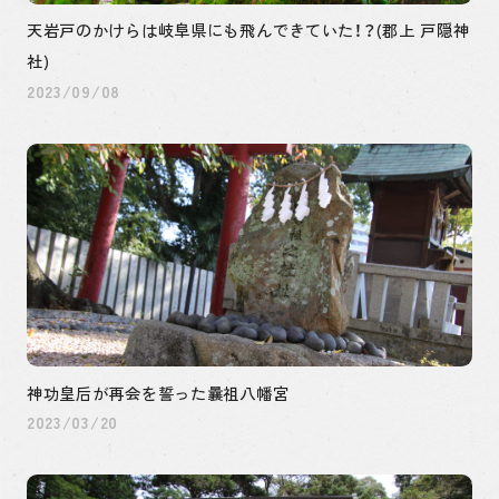
天岩戸のかけらは岐阜県にも飛んできていた！？(郡上 戸隠神
社)
2023/09/08
神功皇后が再会を誓った曩祖八幡宮
2023/03/20