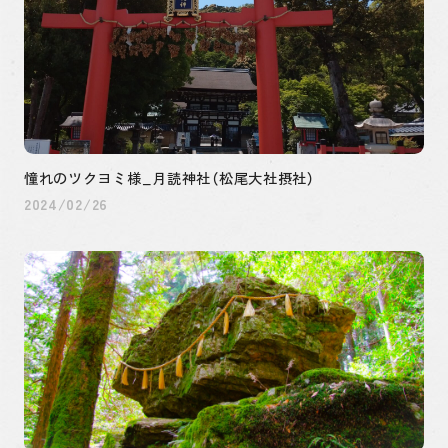
憧れのツクヨミ様_月読神社（松尾大社摂社）
2024/02/26