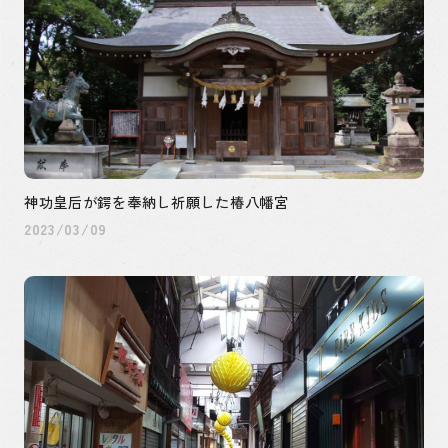
神功皇后が鍔を奉納し祈願した椿八幡宮
2023/03/09