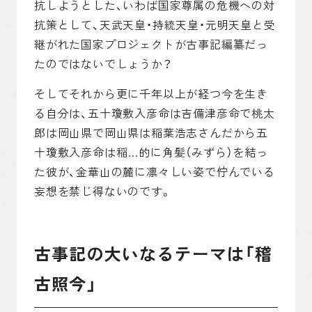
抗しようとした、いわば国家尊属の危機への対
抗策として、天武天皇・持統天皇・元明天皇と受
継がれた国家プロジェクトが古事記編纂だっ
たのではないでしょうか？
そしてそれから更に千年以上が経つ今を生き
る自分は、五十瓊敷入彦命は吉備津彦命で桃太
郎は岡山県で岡山県は稲葉浩志さんだから五
十瓊敷入彦命は稲…的に角髪（みずら）を結っ
た彼が、金華山の麓に凛々しい姿で佇んでいる
妄想を禁じ得ないのです。
古事記の大いなるテーマは「稽
古照今」