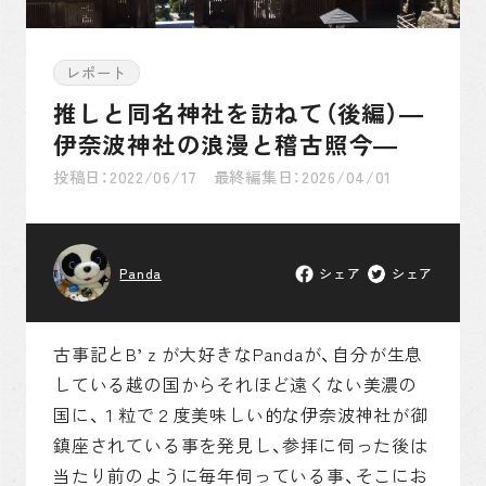
古事記まめちしき
レポート
推しと同名神社を訪ねて（後編）―
ゆかりの地紹介
伊奈波神社の浪漫と稽古照今―
投稿日：2022/06/17 最終編集日：2026/04/01
つぶやき
Panda
シェア
シェア
そもそも古事記とは
古事記とB’ｚが大好きなPandaが、自分が生息
している越の国からそれほど遠くない美濃の
国に、１粒で２度美味しい的な伊奈波神社が御
鎮座されている事を発見し、参拝に伺った後は
当たり前のように毎年伺っている事、そこにお