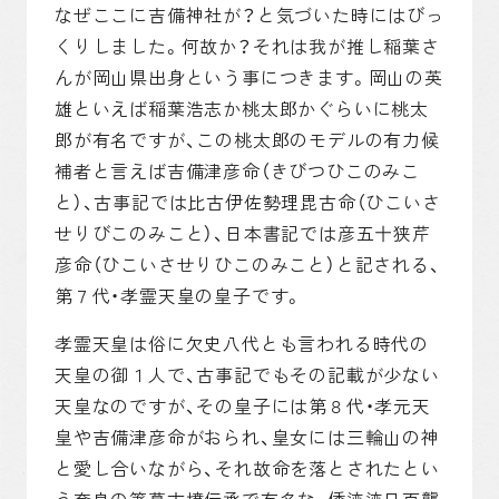
なぜここに吉備神社が？と気づいた時にはびっ
くりしました。何故か？それは我が推し稲葉さ
んが岡山県出身という事につきます。岡山の英
雄といえば稲葉浩志か桃太郎かぐらいに桃太
郎が有名ですが、この桃太郎のモデルの有力候
補者と言えば吉備津彦命（きびつひこのみこ
と）、古事記では比古伊佐勢理毘古命（ひこいさ
せりびこのみこと）、日本書記では彦五十狭芹
彦命（ひこいさせりひこのみこと）と記される、
第７代・孝霊天皇の皇子です。
孝霊天皇は俗に欠史八代とも言われる時代の
天皇の御１人で、古事記でもその記載が少ない
天皇なのですが、その皇子には第８代・孝元天
皇や吉備津彦命がおられ、皇女には三輪山の神
と愛し合いながら、それ故命を落とされたとい
う奈良の箸墓古墳伝承で有名な、倭迹迹日百襲