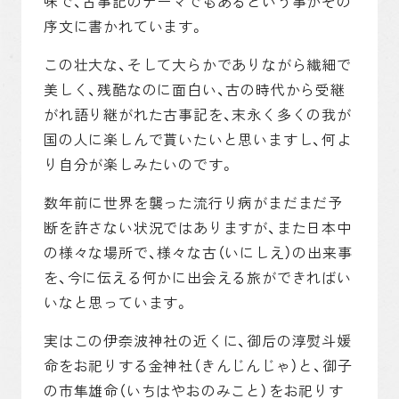
味で、古事記のテーマでもあるという事がその
序文に書かれています。
この壮大な、そして大らかでありながら繊細で
美しく、残酷なのに面白い、古の時代から受継
がれ語り継がれた古事記を、末永く多くの我が
国の人に楽しんで貰いたいと思いますし、何よ
り自分が楽しみたいのです。
数年前に世界を襲った流行り病がまだまだ予
断を許さない状況ではありますが、また日本中
の様々な場所で、様々な古（いにしえ）の出来事
を、今に伝える何かに出会える旅ができればい
いなと思っています。
実はこの伊奈波神社の近くに、御后の淳熨斗媛
命をお祀りする金神社（きんじんじゃ）と、御子
の市隼雄命（いちはやおのみこと）をお祀りす