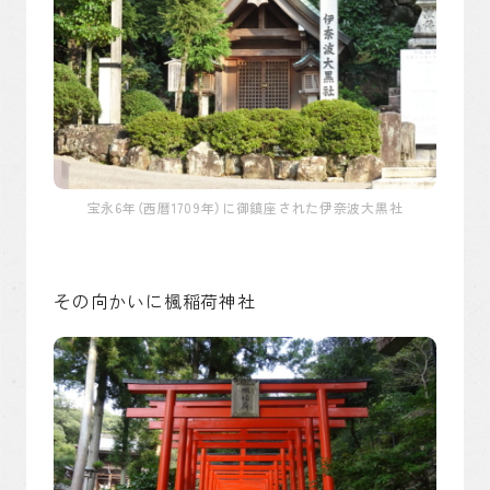
宝永6年（西暦1709年）に御鎮座された伊奈波大黒社
その向かいに楓稲荷神社