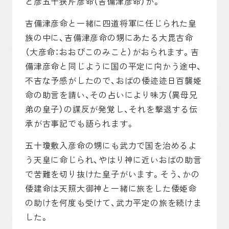
と彦五十狭芹彦命（吉備津彦命）が。
吉備津彦命と一緒に四道将軍に任じられた皇
族の中に、吉備津彦命の甥にあたる大毘古命
（大彦命：おおびこのみこと）がおられます。吉
備津彦命と同じように国の平定に向かう途中、
不吉な予感がしたので、おばの倭迹迹日百襲姫
命の助言を請い、その占いにより味方（異母兄
弟の皇子）の謀反が発覚し、それを撃退する伝
承が古事記でも語られます。
五十瓊敷入彦命の甥にも武力で国を治めるよ
う天皇に命じられ、やはり神に近いおばの助言
で苦難を切り抜けた皇子がいます。そう、かの
倭建命は天照大御神と一緒に旅をした倭姫命
の助けを何度も受けて、武力平定の旅を続けま
した。