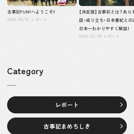
古事記FUN!!へようこそ!!
【決定版】古事記とは？あら
2026/03/01 レポート
話・成り立ち・日本書紀との
日本一わかりやすく解説！
2026/02/28 レポート
Category
レポート
古事記まめちしき