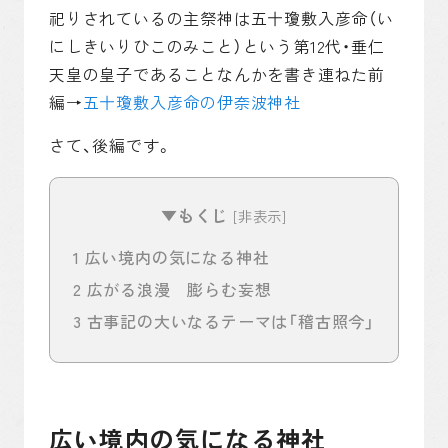
祀りされているの主祭神は五十瓊敷入彦命（い
にしきいりひこのみこと）という第12代・垂仁
天皇の皇子であることなんかを書き連ねた前
月間約50万PVを記録！当サイト代表が運営する古事記
をキャラ萌えしながら楽しめる読み物コンテンツです。
編→
五十瓊敷入彦命の伊奈波神社
さて、後編です。
▼もくじ
[
非表示
]
1
広い境内の気になる神社
2
広がる浪漫 膨らむ妄想
3
古事記の大いなるテーマは「稽古照今」
広い境内の気になる神社