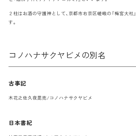
２柱はお酒の守護神として、京都市右京区嵯峨の『梅宮大社
す。
コノハナサクヤビメの別名
古事記
木花之佐久夜毘売/コノハナサクヤビメ
日本書紀