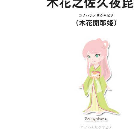
木花之佐久夜毘
コノハナノサクヤビメ
（
木花開耶姫
）
コノハナサクヤビメ