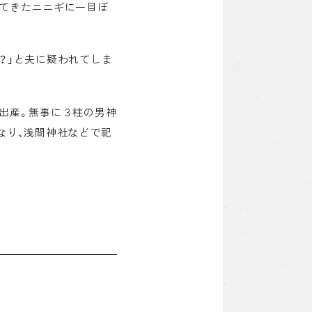
してきたニニギに一目ぼ
？」と夫に疑われてしま
出産。無事に３柱の男神
なり、浅間神社などで祀