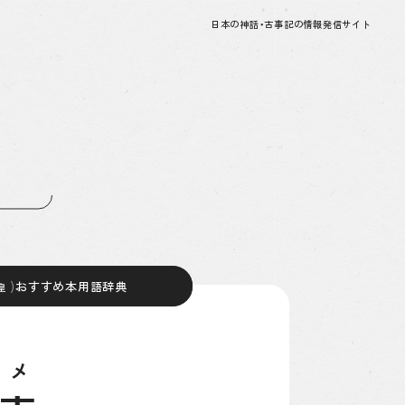
日本の神話・古事記の情報発信サイト
おすすめ本
)
おすすめ本
用語辞典
用語辞典
皇
皇
メ