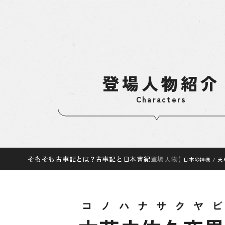
登場人物紹介
Characters
そもそも古事記とは？
そもそも古事記とは？
古事記と日本書紀
古事記と日本書紀
登場人物
登場人物
(
日本の神様
日本の神様
/
/
天
天
コノハナサクヤビ