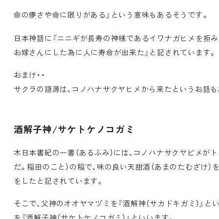
命の儚さや命に限りがある』という意味もあるそうです。
日本神話に『ニニギが長寿の神様であるイワナガヒメを拒み
お嫁さんにした為に人に寿命が出来た』と記されています。
おまけ・・
サクラの語源は、コノハナサクヤヒメから来たというお話も
酒解子神/サケトケノコガミ
木日本書紀の一書（あるふみ）には、コノハナサクヤビメがト
だ。稲田のこと）の稲で、味の良い天甜酒（あまのたむざけ）
をしたと記されています。
そこで、父神のオオヤマヅミを『酒解神（サカドキガミ）』と
を『酒解子神（サケトケノコガミ）』といいます。