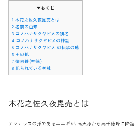
▼もくじ
1
木花之佐久夜毘売とは
2
名前の由来
3
コノハナサクヤビメの別名
4
コノハナサクヤビメの神話
5
コノハナサクヤビメ の伝承の地
6
その他
7
御利益（神徳）
8
祀られている神社
木花之佐久夜毘売とは
アマテラスの孫であるニニギが、高天原から高千穂峰に降臨