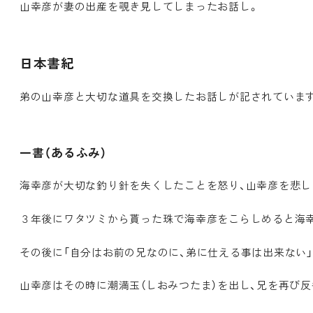
山幸彦が妻の出産を覗き見してしまったお話し。
日本書紀
弟の山幸彦と大切な道具を交換したお話しが記されていま
一書（あるふみ）
海幸彦が大切な釣り針を失くしたことを怒り、山幸彦を悲し
３年後にワタツミから貰った珠で海幸彦をこらしめると海
その後に「自分はお前の兄なのに、弟に仕える事は出来ない
山幸彦はその時に潮満玉（しおみつたま）を出し、兄を再び反