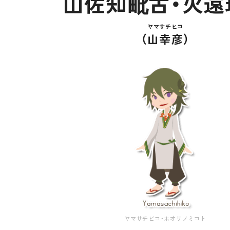
山佐知毗古・火遠
ヤマサチヒコ
（
山幸彦
）
ヤマサチビコ・ホオリノミコト