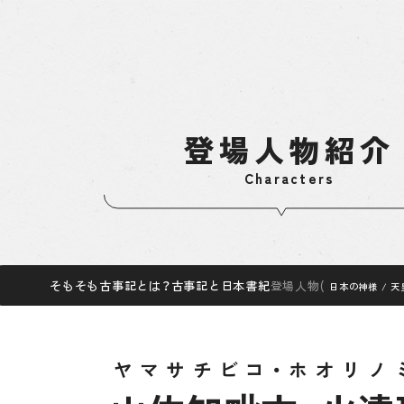
登場人物紹介
Characters
そもそも古事記とは？
そもそも古事記とは？
古事記と日本書紀
古事記と日本書紀
登場人物
登場人物
(
日本の神様
日本の神様
/
/
天
天
ヤマサチビコ・ホオリノ