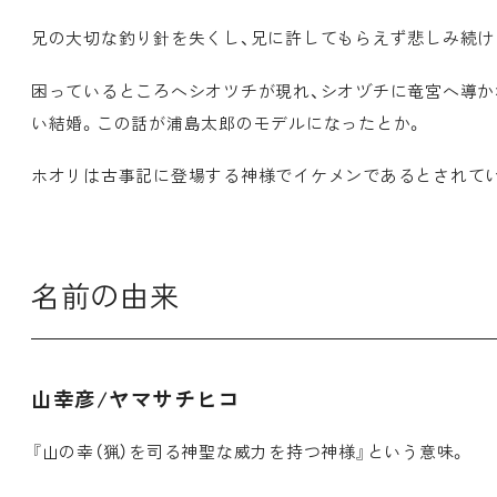
兄の大切な釣り針を失くし、兄に許してもらえず悲しみ続け
困っているところへシオツチが現れ、シオヅチに竜宮へ導
い結婚。この話が浦島太郎のモデルになったとか。
ホオリは古事記に登場する神様でイケメンであるとされて
名前の由来
山幸彦/ヤマサチヒコ
『山の幸（猟）を司る神聖な威力を持つ神様』という意味。