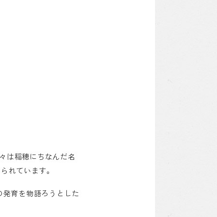
元々は稲穂にちなんだ名
えられています。
の発育を物語ろうとした