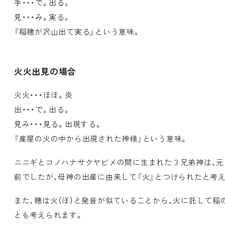
手・・・で。出る。
見・・・み。実る。
『稲穂が沢山出て実る』という意味。
火火出見の場合
火火・・・ほほ。炎
出・・・で。出る。
見み・・・見る。出現する。
『産屋の火の中から出現された神様』という意味。
ニニギとコノハナサクヤビメの間に生まれた３兄弟神は、
前でしたが、母神の出産に由来して『火』とつけられたと考
また、穂は火（ほ）と発音が似ていることから、火に託して稲
とも考えられます。