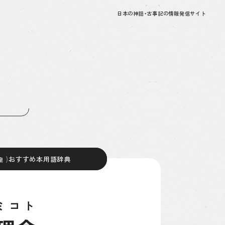
日本の神話・古事記の情報発信サイト
おすすめ本
)
おすすめ本
用語辞典
用語辞典
皇
皇
ミコト