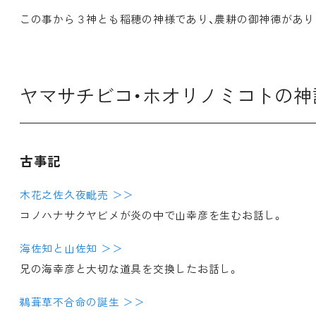
この事から３神とも稲穂の神様であり、農耕の御神徳があり
ヤマサチビコ・ホオリノミコトの神
古事記
木花之佐久夜毗売 ＞＞
コノハナサクヤビメが炎の中で山幸彦を生むお話し。
海佐知と山佐知 ＞＞
兄の海幸彦と大切な道具を交換したお話し。
鵜葺草不合命の誕生 ＞＞