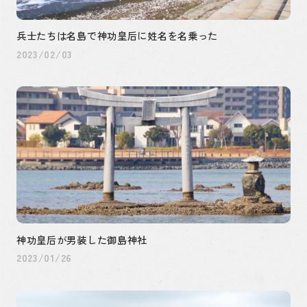
兵士たちは名島で神功皇后に姓名を名乗った
2023/02/03
神功皇后が男装した御島神社
2023/01/26