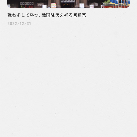
戦わずして勝つ、敵国降伏を祈る筥崎宮
2022/12/31