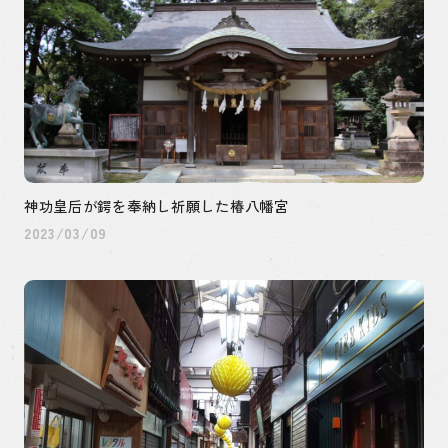
神功皇后が鍔を奉納し祈願した椿八幡宮
2023/03/09