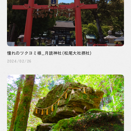
つぶやき
そもそも古事記とは
憧れのツクヨミ様_月読神社（松尾大社摂社）
2024/02/26
月間約50万PVを記録！当サイト代表が運営する古事記
をキャラ萌えしながら楽しめる読み物コンテンツです。