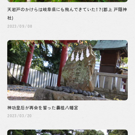
天岩戸のかけらは岐阜県にも飛んできていた！？(郡上 戸隠神
社)
2023/09/08
神功皇后が再会を誓った曩祖八幡宮
2023/03/20