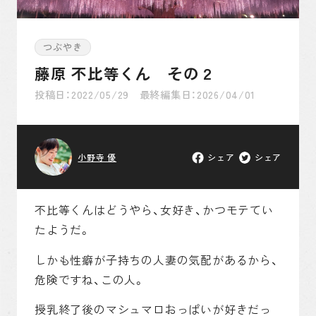
ゆかりの地紹介
つぶやき
藤原 不比等くん その２
つぶやき
投稿日：2022/05/29 最終編集日：2026/04/01
そもそも古事記とは
小野寺 優
シェア
シェア
不比等くんはどうやら、女好き、かつモテてい
たようだ。
しかも性癖が子持ちの人妻の気配があるから、
危険ですね、この人。
月間約50万PVを記録！当サイト代表が運営する古事記
授乳終了後のマシュマロおっぱいが好きだっ
をキャラ萌えしながら楽しめる読み物コンテンツです。