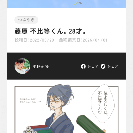
ゆかりの地紹介
つぶやき
つぶやき
藤原 不比等くん。28才。
投稿日：2022/05/29 最終編集日：2026/04/01
そもそも古事記とは
小野寺 優
シェア
シェア
月間約50万PVを記録！当サイト代表が運営する古事記
をキャラ萌えしながら楽しめる読み物コンテンツです。