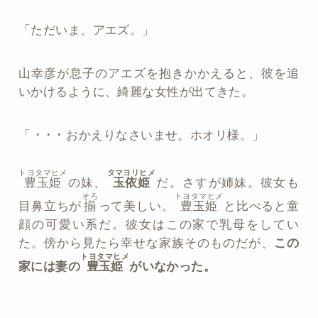
「ただいま、アエズ。」
山幸彦が息子のアエズを抱きかかえると、彼を追
いかけるように、綺麗な女性が出てきた。
「 ･ ･ ･ おかえりなさいませ。ホオリ様。」
トヨタマヒメ
タマヨリヒメ
豊玉姫
の妹、
玉依姫
だ。さすが姉妹。彼女も
そろ
トヨタマヒメ
目鼻立ちが
揃
って美しい。
豊玉姫
と比べると童
顔の可愛い系だ。彼女はこの家で乳母をしてい
た。傍から見たら幸せな家族そのものだが、
この
トヨタマヒメ
家には妻の
豊玉姫
がいなかった。