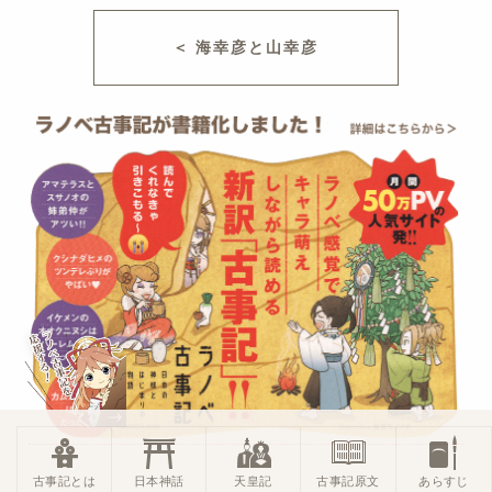
＜ 海幸彦と山幸彦
古事記とは
日本神話
天皇記
古事記原文
あらすじ