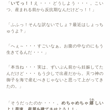
「
いてっ！！
え ･ ･ ･ どうしよう ･ ･ ･ 。こい
つ、産まれる前から反抗期なんだけどっ！！」
「ふふっ！そんな訳ないでしょ？最近はしょっち
ゅうよ？」
「へぇ～ ･ ･ ･ すごいなぁ。お腹の中なのにもう
生きてるんだ ･ ･ ･ 」
「本当ね ･ ･ ･ 実は、ずいぶん前から妊娠してた
んだけど ･ ･ ･ もう少しで出産だから。天つ神の
御子を海で産むべきじゃないと思って上がってき
たの。」
うれ
「そうだったのか ･ ･ ･ 。
めちゃめちゃ
嬉
しい
よ！早速、産屋を建てさせよう！！
」