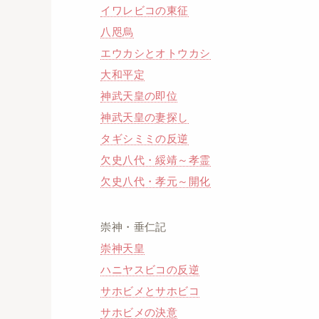
イワレビコの東征
八咫烏
エウカシとオトウカシ
大和平定
神武天皇の即位
神武天皇の妻探し
タギシミミの反逆
欠史八代・綏靖～孝霊
欠史八代・孝元～開化
崇神・垂仁記
崇神天皇
ハニヤスビコの反逆
サホビメとサホビコ
サホビメの決意