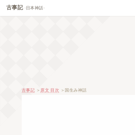
古事記
-日本神話-
古事記
原文 目次
国生み神話