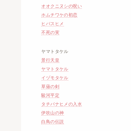
オオクニヌシの呪い
ホムチワケの初恋
ヒバスヒメ
不死の実
ヤマトタケル
景行天皇
ヤマトタケル
イヅモタケル
草薙の剣
駿河平定
タチバナヒメの入水
伊吹山の神
白鳥の伝説