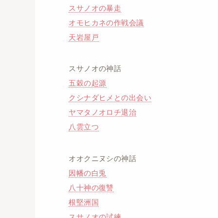
スサノオの暴走
オモヒカネの作戦会議
天岩屋戸
スサノオの神話
五穀の起源
クシナダヒメとの出会い
ヤマタノオロチ退治
八雲立つ
オオクニヌシの神話
因幡の白兎
八十神の復讐
根堅洲国
スサノオの試練