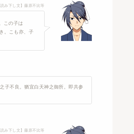
【読み下し文】藤原不比等
。この子は
き。こも亦、子
之子不良。猶宜白天神之御所。即共参
【読み下し文】藤原不比等