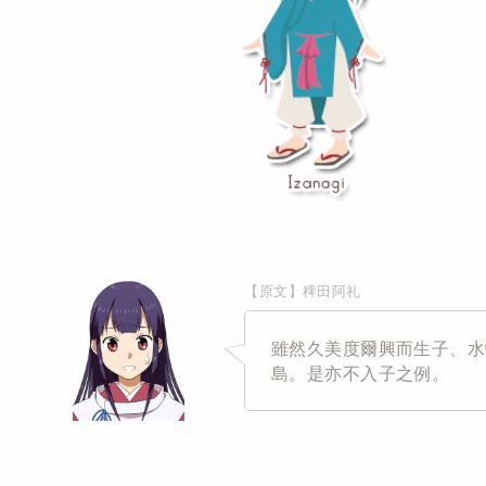
【原文】稗田阿礼
雖然久美度爾興而生子、水
島。是亦不入子之例。