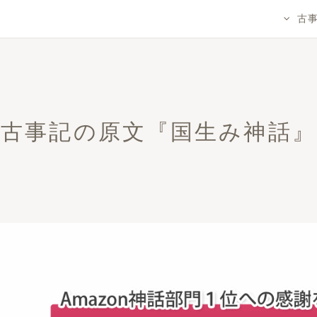
古
古事記の原文『国生み神話』