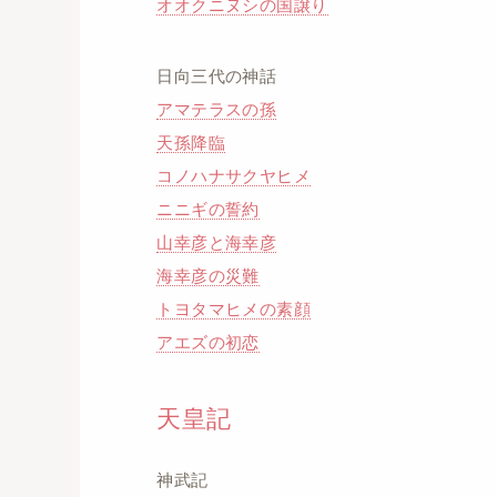
オオクニヌシの国譲り
日向三代の神話
アマテラスの孫
天孫降臨
コノハナサクヤヒメ
ニニギの誓約
山幸彦と海幸彦
海幸彦の災難
トヨタマヒメの素顔
アエズの初恋
天皇記
神武記