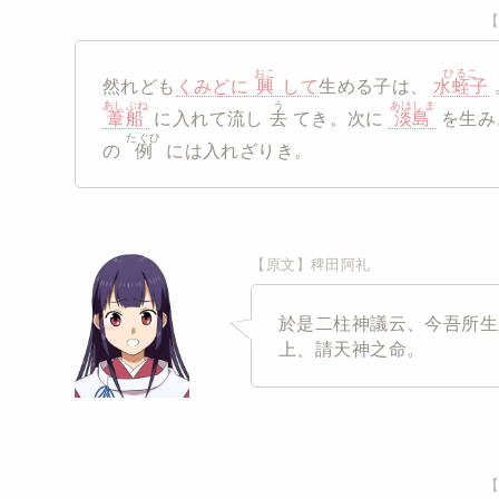
おこ
ひるこ
然れども
くみどに
興
して
生める子は、
水蛭子
あしぶね
う
あはしま
葦船
に入れて流し
去
てき。次に
淡島
を生み
たぐひ
の
例
には入れざりき。
【原文】稗田阿礼
於是二柱神議云、今吾所生
上、請天神之命。