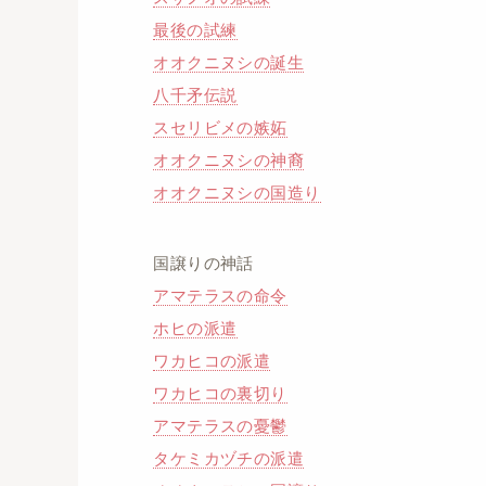
最後の試練
オオクニヌシの誕生
八千矛伝説
スセリビメの嫉妬
オオクニヌシの神裔
オオクニヌシの国造り
国譲りの神話
アマテラスの命令
ホヒの派遣
ワカヒコの派遣
ワカヒコの裏切り
アマテラスの憂鬱
タケミカヅチの派遣