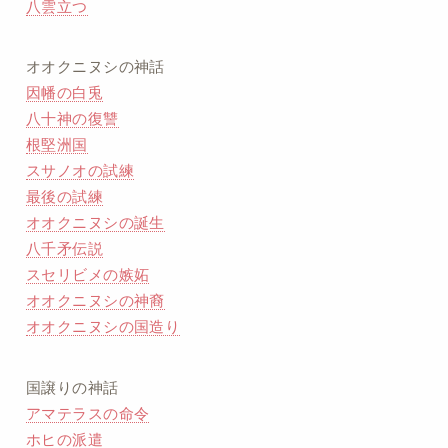
八雲立つ
オオクニヌシの神話
因幡の白兎
八十神の復讐
根堅洲国
スサノオの試練
最後の試練
オオクニヌシの誕生
八千矛伝説
スセリビメの嫉妬
オオクニヌシの神裔
オオクニヌシの国造り
国譲りの神話
アマテラスの命令
ホヒの派遣