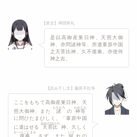
【原文】稗田阿礼
是以高御産巣日神、天照大御
神、亦問諸神等、所遣葦原中国
之天菩比神、久不復奏。亦使何
神之吉。
【読み下し文】藤原不比等
ここをもちて高御産巣日神、天
もろもろ
かみたち
照大御神、また
諸
の
神等
に問ひたまひしく、「葦原中国
あめのほひの
に遣はせる
天菩比
神、久しく
かへりごとまを
いづ
復奏
さず。また
何
れの