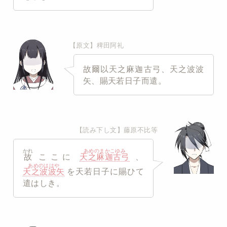
【原文】稗田阿礼
故爾以天之麻迦古弓、天之波波
矢、賜天若日子而遣。
【読み下し文】藤原不比等
かれ
あめのまかこゆみ
故
ここに
天之麻迦古弓
、
あめのははや
天之波波矢
を天若日子に賜ひて
遣はしき。