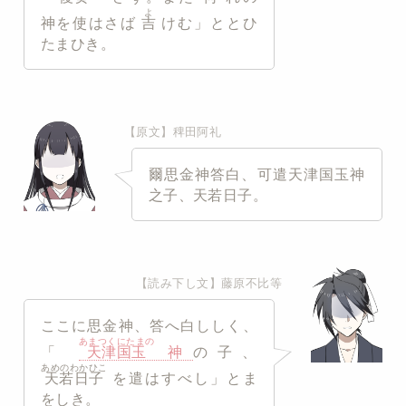
よ
神を使はさば
吉
けむ」ととひ
たまひき。
【原文】稗田阿礼
爾思金神答白、可遣天津国玉神
之子、天若日子。
【読み下し文】藤原不比等
ここに思金神、答へ白ししく、
あまつくにたまの
「
天津国玉
神
の子、
あめのわかひこ
天若日子
を遣はすべし」とま
をしき。