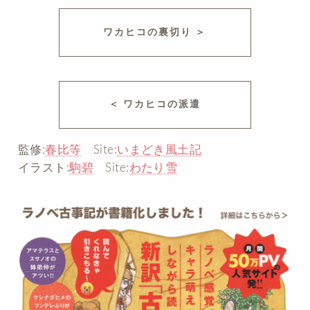
ワカヒコの裏切り ＞
＜ ワカヒコの派遣
監修:
春比等
Site:
いまどき風土記
イラスト:
駒碧
Site:
わたり雪