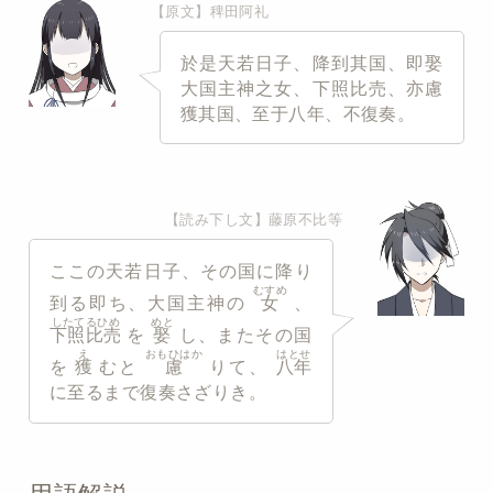
【原文】稗田阿礼
於是天若日子、降到其国、即娶
大国主神之女、下照比売、亦慮
獲其国、至于八年、不復奏。
【読み下し文】藤原不比等
ここの天若日子、その国に降り
むすめ
到る即ち、大国主神の
女
、
したてるひめ
めと
下照比売
を
娶
し、またその国
え
おもひはか
はとせ
を
獲
むと
慮
りて、
八年
に至るまで復奏さざりき。