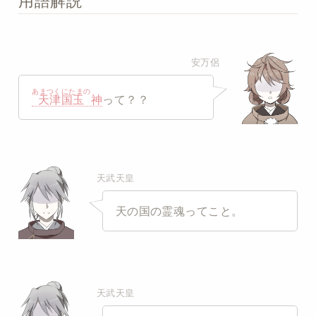
用語解説
安万侶
あまつくにたまの
天津国玉
神
って？？
天武天皇
天の国の霊魂ってこと。
天武天皇