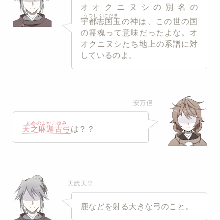
オオクニヌシの別名の
うつしくにだま
宇都志国玉
の神は、この世の国
の霊魂って意味だったよな。オ
オクニヌシたち地上の系譜に対
しているのよ。
安万侶
あめのまかこゆみ
天之麻迦古弓
は？？
天武天皇
鹿などを射る大きな弓のこと。