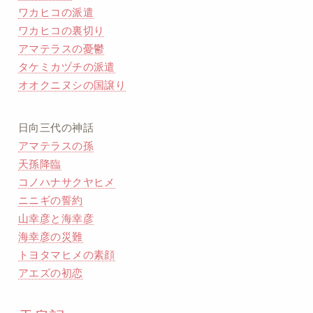
ワカヒコの派遣
ワカヒコの裏切り
アマテラスの憂鬱
タケミカヅチの派遣
オオクニヌシの国譲り
日向三代の神話
アマテラスの孫
天孫降臨
コノハナサクヤヒメ
ニニギの誓約
山幸彦と海幸彦
海幸彦の災難
トヨタマヒメの素顔
アエズの初恋