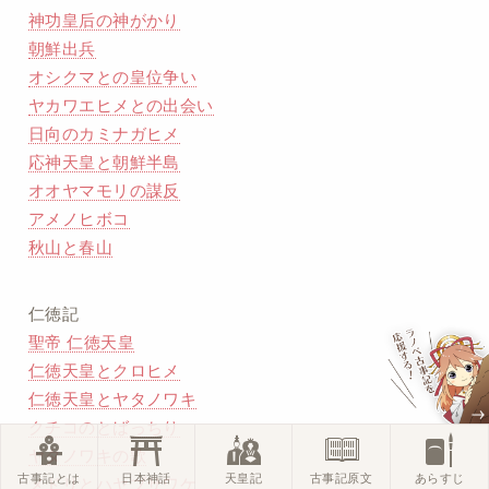
神功皇后の神がかり
朝鮮出兵
オシクマとの皇位争い
ヤカワエヒメとの出会い
日向のカミナガヒメ
応神天皇と朝鮮半島
オオヤマモリの謀反
アメノヒボコ
秋山と春山
仁徳記
聖帝 仁徳天皇
仁徳天皇とクロヒメ
仁徳天皇とヤタノワキ
クチコのとばっちり
ヤタノワキの歌
古事記とは
日本神話
天皇記
古事記原文
あらすじ
メドリとハヤブサワケ