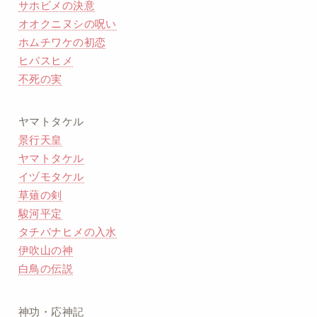
サホビメの決意
オオクニヌシの呪い
ホムチワケの初恋
ヒバスヒメ
不死の実
ヤマトタケル
景行天皇
ヤマトタケル
イヅモタケル
草薙の剣
駿河平定
タチバナヒメの入水
伊吹山の神
白鳥の伝説
神功・応神記