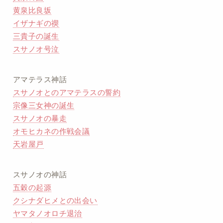
黄泉比良坂
イザナギの禊
三貴子の誕生
スサノオ号泣
アマテラス神話
スサノオとのアマテラスの誓約
宗像三女神の誕生
スサノオの暴走
オモヒカネの作戦会議
天岩屋戸
スサノオの神話
五穀の起源
クシナダヒメとの出会い
ヤマタノオロチ退治