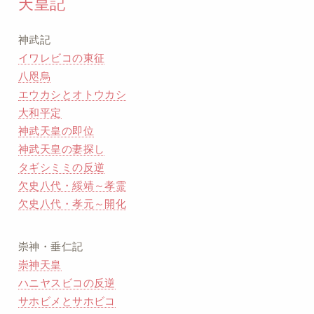
天皇記
神武記
イワレビコの東征
八咫烏
エウカシとオトウカシ
大和平定
神武天皇の即位
神武天皇の妻探し
タギシミミの反逆
欠史八代・綏靖～孝霊
欠史八代・孝元～開化
崇神・垂仁記
崇神天皇
ハニヤスビコの反逆
サホビメとサホビコ